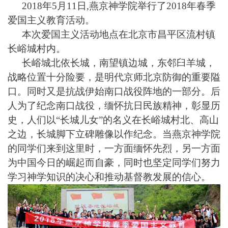
2018
年5月11日,燕京神学院举行了2018年春季
爱国主义教育活动。
本次爱国主义活动地点在北京市昌平区流村镇
长峪城村内。
长峪城北依长城，南望镇边城，东邻臼羊城，
战略位置十分险要，是明代京师北京防御的重要隘
口。同时又是抗战伊始南口战役阵地的一部分。后
人为了纪念南口战役，缅怀抗日民族精神，彰显历
史，人们以“长城儿女”的名义在长峪城村北、高山
之边，长城脚下立碑雕像以作纪念。当燕京神学院
的同学们来到这里时，一方面缅怀先烈，另一方面
为中国今日的崛起而自豪，同时也坚定同学们努力
学习神学知识的决心和推动基督教发展的信心。