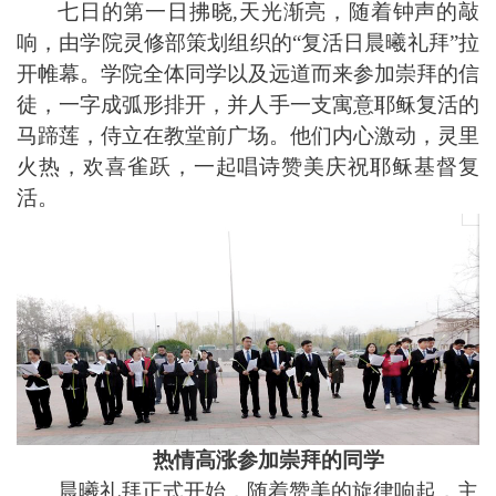
七日的第一日拂晓,天光渐亮，随着钟声的敲
响，由学院灵修部策划组织的“复活日晨曦礼拜”拉
开帷幕。学院全体同学以及远道而来参加崇拜的信
徒，一字成弧形排开，并人手一支寓意耶稣复活的
马蹄莲，侍立在教堂前广场。他们内心激动，灵里
火热，欢喜雀跃，一起唱诗赞美庆祝耶稣基督复
活。
热情高涨参加崇拜的同学
晨曦礼拜正式开始，随着赞美的旋律响起，主