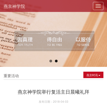
燕京神学院
Toggl
navig
重要活动
燕京时讯
燕京神学院举行复活主日晨曦礼拜
发布日期：2018-04-03