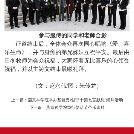
参与服侍的同学和老师合影
证道结束后，全体会众再次同心唱响
《爱、喜
乐生命》，并
与身旁的弟兄姊妹互祝平安。最后由
田冬牧师为会众祝福，大家怀着无比喜乐的心领受
祝福，并以主祷文结束晨曦礼拜。
（文：赵永伟/图：朱传龙）
上一篇：燕京神学院举办基督受难日“十架七言默想”崇拜活动
下一篇：燕京神学院举行复活节圣乐崇拜