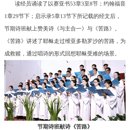
读经员诵读了以赛亚书53章3至8节；约翰福音
1章29节下；启示录5章13节下所记载的经文后，
节期诗班献上赞美诗《与主合一》与《苦路》。
《苦路》讲述了耶稣走过维亚多勒罗沙的苦路，为
成救赎，通过唱诗的形式回想耶稣受难的场景。
节期诗班献诗《苦路》