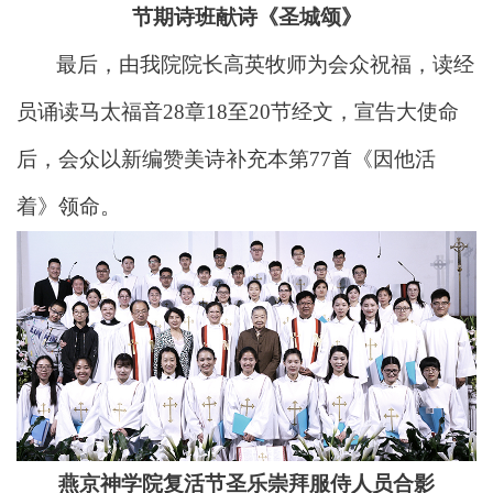
节期诗班献诗《圣城颂》
最后，由我院院长高英牧师为会众祝福，读经
员诵读马太福音28章18至20节经文，宣告大使命
后，会众以新编赞美诗补充本第77首《因他活
着》领命。
燕京神学院复活节圣乐崇拜服侍人员合影