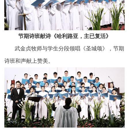
节期诗班献诗《哈利路亚，主已复活》
武金贞牧师与学生分段领唱《圣城颂》，节期
诗班和声献上赞
美。